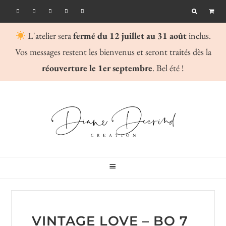
Skip
Skip
Skip
to
to
to
L'atelier sera
fermé du 12 juillet au 31 août
inclus.
primary
main
primary
Vos messages restent les bienvenus et seront traités dès la
navigation
content
sidebar
réouverture le 1er septembre
. Bel été !
VINTAGE LOVE – BO 7